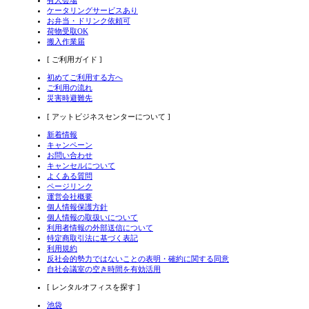
ケータリングサービスあり
お弁当・ドリンク依頼可
荷物受取OK
搬入作業届
[ ご利用ガイド ]
初めてご利用する方へ
ご利用の流れ
災害時避難先
[ アットビジネスセンターについて ]
新着情報
キャンペーン
お問い合わせ
キャンセルについて
よくある質問
ページリンク
運営会社概要
個人情報保護方針
個人情報の取扱いについて
利用者情報の外部送信について
特定商取引法に基づく表記
利用規約
反社会的勢力ではないことの表明・確約に関する同意
自社会議室の空き時間を有効活用
[ レンタルオフィスを探す ]
池袋