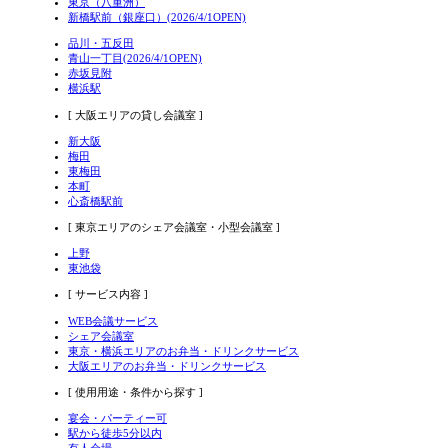
東京（八重洲）
新橋駅前（銀座口）(2026/4/1OPEN)
品川・五反田
青山一丁目(2026/4/1OPEN)
赤坂見附
横浜駅
[ 大阪エリアの貸し会議室 ]
新大阪
梅田
東梅田
本町
心斎橋駅前
[ 東京エリアのシェア会議室・小型会議室 ]
上野
東池袋
[ サービス内容 ]
WEB会議サービス
シェア会議室
東京・横浜エリアのお弁当・ドリンクサービス
大阪エリアのお弁当・ドリンクサービス
[ 使用用途・条件から探す ]
宴会・パーティー可
駅から徒歩5分以内
有人会場