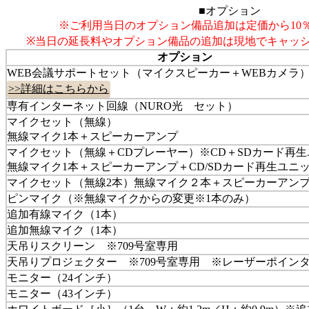
■オプション
※ご利用当日のオプション備品追加は定価から10
※当日の延長料やオプション備品の追加は現地でキャッ
オプション
WEB会議サポートセット（マイクスピーカー＋WEBカメラ
>>詳細はこちらから
専有インターネット回線（NURO光 セット）
マイクセット（無線）
無線マイク1本＋スピーカーアンプ
マイクセット（無線＋CDプレーヤー）※CD＋SDカード再
無線マイク1本＋スピーカーアンプ＋CD/SDカード再生ユニ
マイクセット（無線2本）無線マイク２本＋スピーカーアン
ピンマイク（※無線マイクからの変更※1本のみ）
追加有線マイク（1本）
追加無線マイク（1本）
天吊りスクリーン ※709号室専用
天吊りプロジェクター ※709号室専用 ※レーザーポイン
モニター（24インチ）
モニター（43インチ）