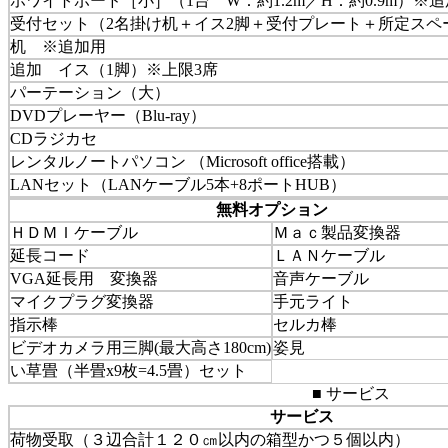
ホワイトボード［小］（1台 W：約1.2m／H：約0.9m）※
受付セット（2名掛け机＋イス2脚＋受付プレート＋所定スペ
机 ※追加用
追加 イス（1脚）※上限3席
パーテーション（大）
DVDプレーヤー（Blu-ray）
CDラジカセ
レンタルノートパソコン （Microsoft office搭載）
LANセット（LANケーブル5本+8ポートHUB）
無料オプション
ＨＤＭＩケーブル
Ｍａｃ製品変換器
延長コード
ＬＡＮケーブル
VGA延長用 変換器
音声ケーブル
マイクプラグ変換器
手元ライト
指示棒
セルカ棒
ビデオカメラ用三脚(最大高さ180cm)
姿見
い草畳（半畳x9枚=4.5畳）セット
■ サービス
サービス
荷物受取（３辺合計１２０㎝以内の箱型かつ５個以内）