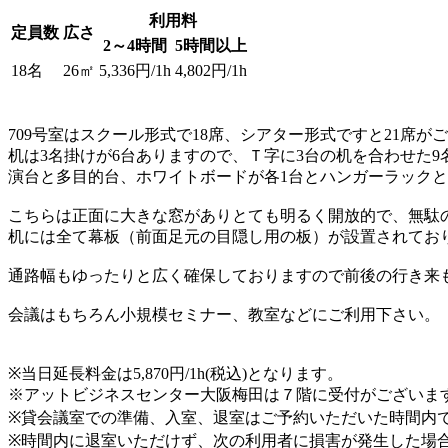
利用料
定員数
広さ
2～4時間
5時間以上
18名
26㎡
5,336円/1h
4,802円/1h
709号室はスクール形式で18席、シアター形式ですと21席が
机は3名掛けが6台ありますので、Ｔ字に3台の机を合わせた9
演台と多目的台、ホワイトボードが各1台とハンガーラック
こちらは正面に大きな窓がありとても明るく開放的で、無駄
机には全て幕板（前面足元の目隠し用の板）が設置されてお
通路幅もゆったりと広く確保しておりますので前後の行き来
会議はもちろん小規模セミナー、教室などにご利用下さい。
※当日延長料金は5,870円/1h(税込)となります。
※アットビジネスセンター大阪梅田は７階に受付がございま
※貸会議室での準備、入室、退室はご予約いただいた時間内
※時間内に退室いただけず、次の利用者に損害が発生した場