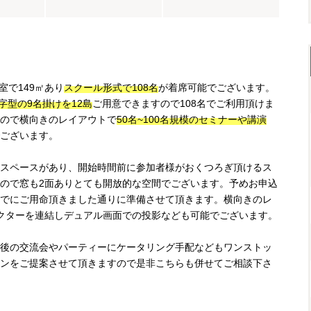
室で149㎡あり
スクール形式で108名
が着席可能でございます。
字型の9名掛けを12島
ご用意できますので108名でご利用頂けま
ので横向きのレイアウトで
50名~100名規模のセミナーや講演
ございます。
スペースがあり、開始時間前に参加者様がおくつろぎ頂けるス
ので窓も2面ありとても開放的な空間でございます。予めお申込
でにご用命頂きました通りに準備させて頂きます。横向きのレ
クターを連結しデュアル画面での投影なども可能でございます。
後の交流会やパーティーにケータリング手配などもワンストッ
ンをご提案させて頂きますので是非こちらも併せてご相談下さ