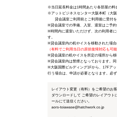
※当日延長料金は1時間あたり各部屋の料金2
※アットビジネスセンター大阪本町（大阪
貸会議室ご利用前とご利用後に受付を
※貸会議室での準備、入室、退室はご予約
※時間内に退室いただけず、次の利用者に
す。
※貸会議室内の机やイスを移動された場合
（有料でご利用当日の原状復帰対応も可能
※貸会議室の机やイスを所定の場所から移
※貸会議室内は禁煙となっております。同
※大阪国際ビルディング1Fから、17F
行う場合は、申請が必要となります。必ず
レイアウト変更（有料）をご希望のお
ダウンロードして ご希望のレイアウト
ールにて送信ください。
aors-toiawase@hatchwork.co.jp