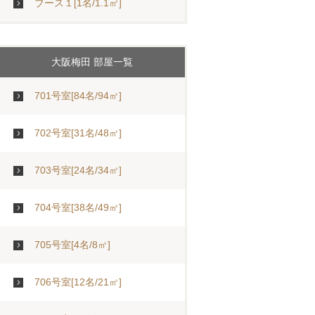
ブース１[1名/1.1㎡]
大阪梅田 部屋一覧
701号室[84名/94㎡]
702号室[31名/48㎡]
703号室[24名/34㎡]
704号室[38名/49㎡]
705号室[4名/8㎡]
706号室[12名/21㎡]