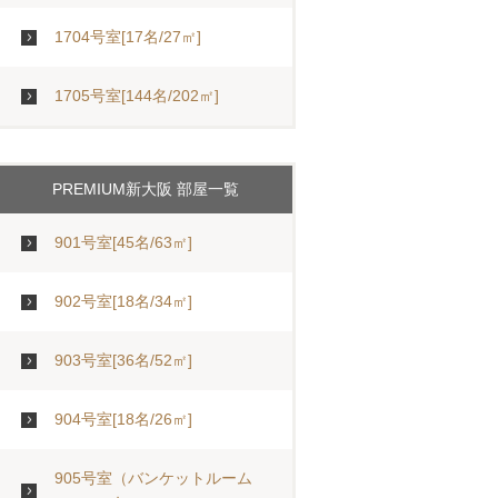
1704号室[17名/27㎡]
1705号室[144名/202㎡]
PREMIUM新大阪 部屋一覧
901号室[45名/63㎡]
902号室[18名/34㎡]
903号室[36名/52㎡]
904号室[18名/26㎡]
905号室（バンケットルーム