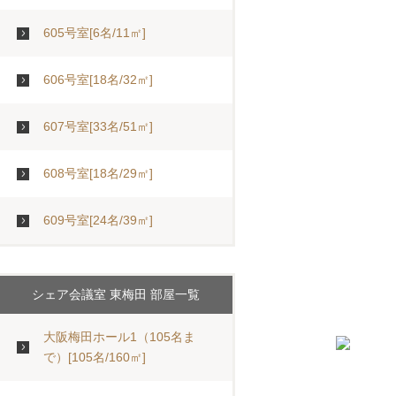
605号室[6名/11㎡]
606号室[18名/32㎡]
607号室[33名/51㎡]
608号室[18名/29㎡]
609号室[24名/39㎡]
シェア会議室 東梅田 部屋一覧
大阪梅田ホール1（105名ま
で）[105名/160㎡]