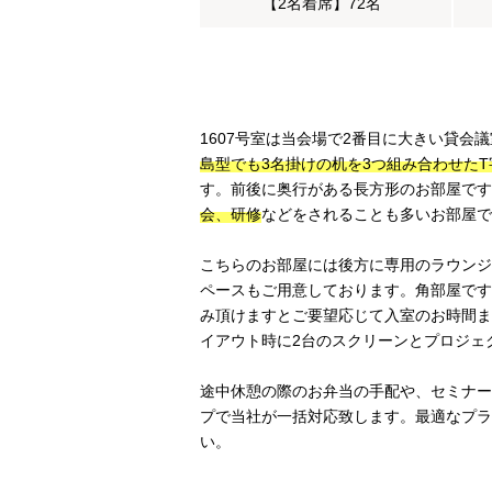
【2名着席】72名
1607号室は当会場で2番目に大きい貸会議
島型でも3名掛けの机を3つ組み合わせたT
す。前後に奥行がある長方形のお部屋です
会、研修
などをされることも多いお部屋で
こちらのお部屋には後方に専用のラウンジ
ペースもご用意しております。角部屋です
み頂けますとご要望応じて入室のお時間ま
イアウト時に2台のスクリーンとプロジェ
途中休憩の際のお弁当の手配や、セミナー
プで当社が一括対応致します。最適なプラ
い。