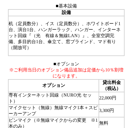
■基本設備
設備
机（定員数分）、イス（定員数分）、ホワイトボード1
台、演台1台、ハンガーラック、ハンガー、インターネ
ット回線『（光 有線＆無線LAN）』、全室空調完
備、多目的台1台、傘立て、窓ブラインド、マド有り
（開放可）
■オプション
※ご利用当日のオプション備品追加は定価から10％割増
になります。
貸出料金
オプション
（税込）
専有インターネット回線（NURO光 セッ
22,000円
ト）
マイクセット（無線）無線マイク1本＋スピ
3,300円
ーカーアンプ
ピンマイク（※無線マイクからの変更 ※1
無料
本のみ）