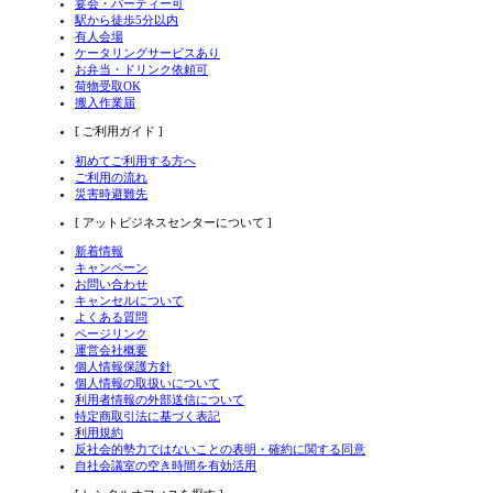
宴会・パーティー可
駅から徒歩5分以内
有人会場
ケータリングサービスあり
お弁当・ドリンク依頼可
荷物受取OK
搬入作業届
[ ご利用ガイド ]
初めてご利用する方へ
ご利用の流れ
災害時避難先
[ アットビジネスセンターについて ]
新着情報
キャンペーン
お問い合わせ
キャンセルについて
よくある質問
ページリンク
運営会社概要
個人情報保護方針
個人情報の取扱いについて
利用者情報の外部送信について
特定商取引法に基づく表記
利用規約
反社会的勢力ではないことの表明・確約に関する同意
自社会議室の空き時間を有効活用