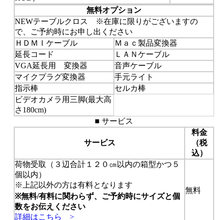
無料オプション
NEW
テーブルクロス ※在庫に限りがございますの
で、ご予約時にお申し出ください
ＨＤＭＩケーブル
Ｍａｃ製品変換器
延長コード
ＬＡＮケーブル
VGA延長用 変換器
音声ケーブル
マイクプラグ変換器
手元ライト
指示棒
セルカ棒
ビデオカメラ用三脚(最大高
さ180cm)
■ サービス
料金
サービス
（税
込）
荷物受取（３辺合計１２０㎝以内の箱型かつ５
個以内）
※上記以外の方は有料となります
無料
※無料/有料に関わらず、ご予約時にサイズと個
数をお伝えください
詳細はこちら >