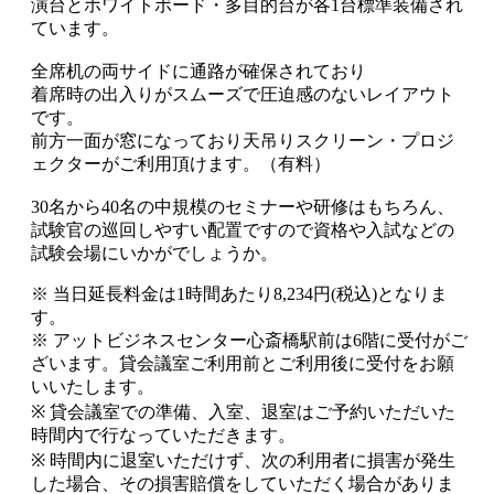
演台とホワイトボード・多目的台が各1台標準装備され
ています。
全席机の両サイドに通路が確保されており
着席時の出入りがスムーズで圧迫感のないレイアウト
です。
前方一面が窓になっており天吊りスクリーン・プロジ
ェクターがご利用頂けます。（有料）
30名から40名の中規模のセミナーや研修はもちろん、
試験官の巡回しやすい配置ですので資格や入試などの
試験会場にいかがでしょうか。
※ 当日延長料金は1時間あたり8,234円(税込)となりま
す。
※ アットビジネスセンター心斎橋駅前は6階に受付がご
ざいます。貸会議室ご利用前とご利用後に受付をお願
いいたします。
※ 貸会議室での準備、入室、退室はご予約いただいた
時間内で行なっていただきます。
※ 時間内に退室いただけず、次の利用者に損害が発生
した場合、その損害賠償をしていただく場合がありま