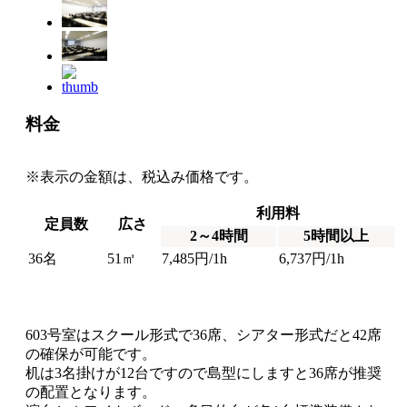
料金
※表示の金額は、税込み価格です。
利用料
定員数
広さ
2～4時間
5時間以上
36名
51㎡
7,485円/1h
6,737円/1h
603号室は
スクール形式で36席、シアター形式だと42席
の確保が可能です。
机は3名掛けが12台ですので
島型にしますと36席
が推奨
の配置となります。