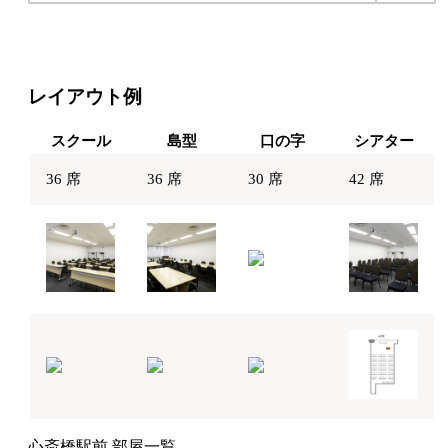
レイアウト例
スクール
島型
口の字
シアター
36 席
36 席
30 席
42 席
心斎橋駅前 部屋一覧