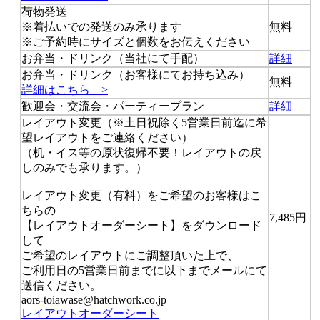
荷物発送
※着払いでの発送のみ承ります
無料
※ご予約時にサイズと個数をお伝えください
お弁当・ドリンク（当社にて手配）
詳細
お弁当・ドリンク（お客様にてお持ち込み）
無料
詳細はこちら >
歓迎会・交流会・パーティープラン
詳細
レイアウト変更（※
土日祝除く5営業日前迄
に希
望レイアウトをご連絡ください）
（机・イス等の原状復帰不要！レイアウトの戻
しのみでも承ります。）
レイアウト変更（有料）をご希望のお客様はこ
ちらの
7,485円
【レイアウトオーダーシート】をダウンロード
して
ご希望のレイアウトにご調整頂いた上で、
ご利用日の5営業日前までに以下までメールにて
送信ください。
aors-toiawase@hatchwork.co.jp
レイアウトオーダーシート