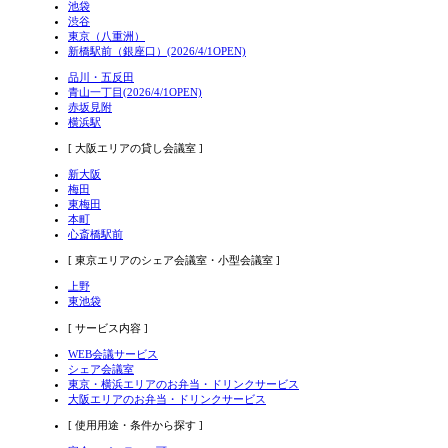
池袋
渋谷
東京（八重洲）
新橋駅前（銀座口）(2026/4/1OPEN)
品川・五反田
青山一丁目(2026/4/1OPEN)
赤坂見附
横浜駅
[ 大阪エリアの貸し会議室 ]
新大阪
梅田
東梅田
本町
心斎橋駅前
[ 東京エリアのシェア会議室・小型会議室 ]
上野
東池袋
[ サービス内容 ]
WEB会議サービス
シェア会議室
東京・横浜エリアのお弁当・ドリンクサービス
大阪エリアのお弁当・ドリンクサービス
[ 使用用途・条件から探す ]