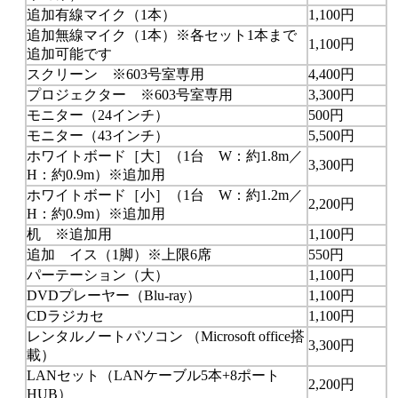
追加有線マイク（1本）
1,100円
追加無線マイク（1本）※各セット1本まで
1,100円
追加可能です
スクリーン ※603号室専用
4,400円
プロジェクター ※603号室専用
3,300円
モニター（24インチ）
500円
モニター（43インチ）
5,500円
ホワイトボード［大］（1台 W：約1.8m／
3,300円
H：約0.9m）※追加用
ホワイトボード［小］（1台 W：約1.2m／
2,200円
H：約0.9m）※追加用
机 ※追加用
1,100円
追加 イス（1脚）※上限6席
550円
パーテーション（大）
1,100円
DVDプレーヤー（Blu-ray）
1,100円
CDラジカセ
1,100円
レンタルノートパソコン （Microsoft office搭
3,300円
載）
LANセット（LANケーブル5本+8ポート
2,200円
HUB）