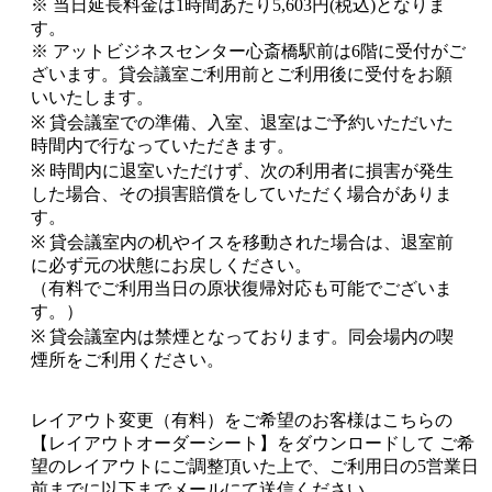
※ 当日延長料金は1時間あたり5,603円(税込)となりま
す。
※ アットビジネスセンター心斎橋駅前は6階に受付がご
ざいます。貸会議室ご利用前とご利用後に受付をお願
いいたします。
※ 貸会議室での準備、入室、退室はご予約いただいた
時間内で行なっていただきます。
※ 時間内に退室いただけず、次の利用者に損害が発生
した場合、その損害賠償をしていただく場合がありま
す。
※ 貸会議室内の机やイスを移動された場合は、退室前
に必ず元の状態にお戻しください。
（有料でご利用当日の原状復帰対応も可能でございま
す。）
※ 貸会議室内は禁煙となっております。同会場内の喫
煙所をご利用ください。
レイアウト変更（有料）をご希望のお客様はこちらの
【レイアウトオーダーシート】を
ダウンロードして ご希
望のレイアウトにご調整頂いた上で、ご利用日の5営業日
前までに以下までメールにて送信ください。