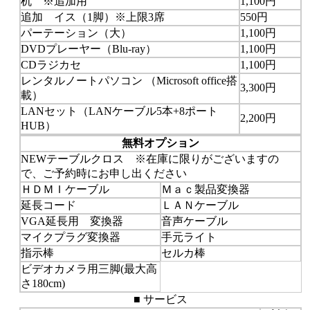
机 ※追加用
1,100円
追加 イス（1脚）※上限3席
550円
パーテーション（大）
1,100円
DVDプレーヤー（Blu-ray）
1,100円
CDラジカセ
1,100円
レンタルノートパソコン （Microsoft office搭
3,300円
載）
LANセット（LANケーブル5本+8ポート
2,200円
HUB）
無料オプション
NEW
テーブルクロス ※在庫に限りがございますの
で、ご予約時にお申し出ください
ＨＤＭＩケーブル
Ｍａｃ製品変換器
延長コード
ＬＡＮケーブル
VGA延長用 変換器
音声ケーブル
マイクプラグ変換器
手元ライト
指示棒
セルカ棒
ビデオカメラ用三脚(最大高
さ180cm)
■ サービス