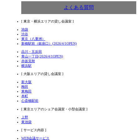
よくある質問
[ 東京・横浜エリアの貸し会議室 ]
池袋
渋谷
東京（八重洲）
新橋駅前（銀座口）(2026/4/1OPEN)
品川・五反田
青山一丁目(2026/4/1OPEN)
赤坂見附
横浜駅
[ 大阪エリアの貸し会議室 ]
新大阪
梅田
東梅田
本町
心斎橋駅前
[ 東京エリアのシェア会議室・小型会議室 ]
上野
東池袋
[ サービス内容 ]
WEB会議サービス