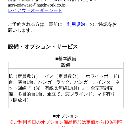
aors-toiawase@hatchwork.co.jp
レイアウトオーダーシート
ご予約される方は、事前に「
利用規約
」のご確認をお
願いします。
設備・オプション・サービス
■基本設備
設備
机（定員数分）、イス（定員数分）、ホワイトボード1
台、演台1台、ハンガーラック、ハンガー、インターネ
ット回線『（光 有線＆無線LAN）』、全室空調完
備、多目的台1台、傘立て、窓ブラインド、マド有り
（開放可）
■オプション
※ご利用当日のオプション備品追加は定価から10％割増