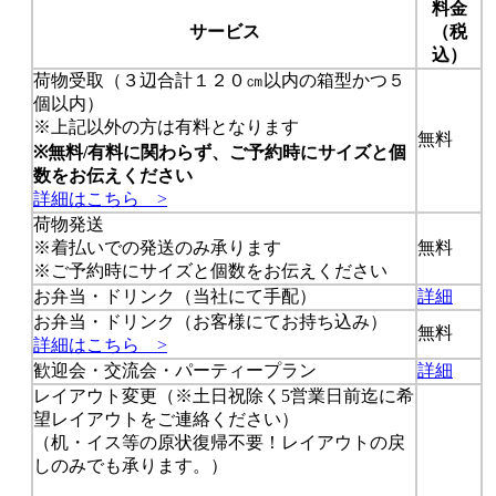
料金
サービス
（税
込）
荷物受取（３辺合計１２０㎝以内の箱型かつ５
個以内）
※上記以外の方は有料となります
無料
※無料/有料に関わらず、ご予約時にサイズと個
数をお伝えください
詳細はこちら >
荷物発送
※着払いでの発送のみ承ります
無料
※ご予約時にサイズと個数をお伝えください
お弁当・ドリンク（当社にて手配）
詳細
お弁当・ドリンク（お客様にてお持ち込み）
無料
詳細はこちら >
歓迎会・交流会・パーティープラン
詳細
レイアウト変更（※
土日祝除く5営業日前迄
に希
望レイアウトをご連絡ください）
（机・イス等の原状復帰不要！レイアウトの戻
しのみでも承ります。）