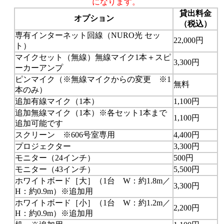
になります。
貸出料金
オプション
（税込）
専有インターネット回線（NURO光 セッ
22,000円
ト）
マイクセット（無線）無線マイク1本＋スピ
3,300円
ーカーアンプ
ピンマイク（※無線マイクからの変更 ※1
無料
本のみ）
追加有線マイク（1本）
1,100円
追加無線マイク（1本）※各セット1本まで
1,100円
追加可能です
スクリーン ※606号室専用
4,400円
プロジェクター
3,300円
モニター（24インチ）
500円
モニター（43インチ）
5,500円
ホワイトボード［大］（1台 W：約1.8m／
3,300円
H：約0.9m）※追加用
ホワイトボード［小］（1台 W：約1.2m／
2,200円
H：約0.9m）※追加用