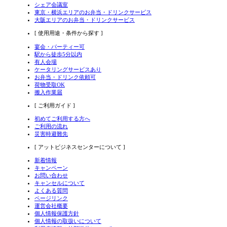
シェア会議室
東京・横浜エリアのお弁当・ドリンクサービス
大阪エリアのお弁当・ドリンクサービス
[ 使用用途・条件から探す ]
宴会・パーティー可
駅から徒歩5分以内
有人会場
ケータリングサービスあり
お弁当・ドリンク依頼可
荷物受取OK
搬入作業届
[ ご利用ガイド ]
初めてご利用する方へ
ご利用の流れ
災害時避難先
[ アットビジネスセンターについて ]
新着情報
キャンペーン
お問い合わせ
キャンセルについて
よくある質問
ページリンク
運営会社概要
個人情報保護方針
個人情報の取扱いについて