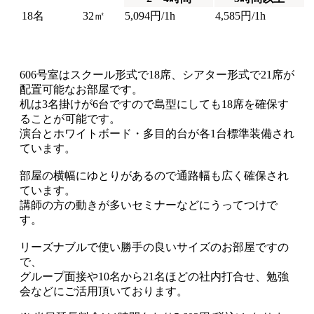
18名
32㎡
5,094円/1h
4,585円/1h
606号室は
スクール形式で18席、シアター形式で21席
が
配置可能なお部屋です。
机は3名掛けが6台ですので
島型にしても18席
を確保す
ることが可能です。
演台とホワイトボード・多目的台が各1台標準装備され
ています。
部屋の横幅にゆとりがあるので通路幅も広く確保され
ています。
講師の方の動きが多いセミナーなどにうってつけで
す。
リーズナブルで使い勝手の良いサイズのお部屋ですの
で、
グループ面接や10名から21名ほどの社内打合せ、勉強
会などにご活用頂いております。