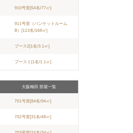
910号室[54名/77㎡]
911号室（バンケットルーム
B）[113名/168㎡]
ブース2[1名/3.1㎡]
ブース１[1名/1.1㎡]
大阪梅田 部屋一覧
701号室[84名/94㎡]
702号室[31名/48㎡]
703号室[24名/34㎡]