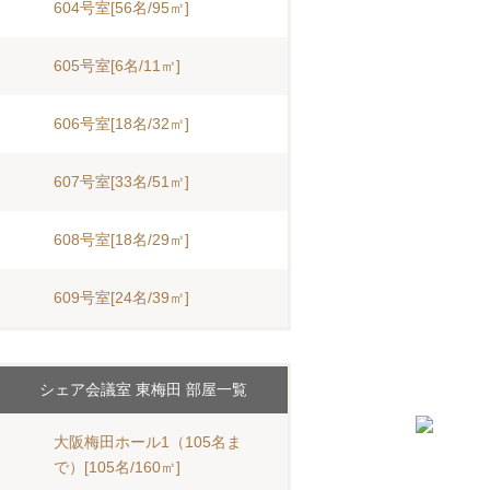
604号室[56名/95㎡]
605号室[6名/11㎡]
606号室[18名/32㎡]
607号室[33名/51㎡]
608号室[18名/29㎡]
609号室[24名/39㎡]
シェア会議室 東梅田 部屋一覧
大阪梅田ホール1（105名ま
で）[105名/160㎡]