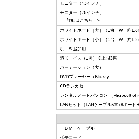
モニター（43インチ）
モニター（75インチ）
詳細はこちら >
ホワイトボード［大］（1台 W：約1.8
ホワイトボード［小］（1台 W：約1.2
机 ※追加用
追加 イス（1脚）※上限3席
パーテーション（大）
DVDプレーヤー（Blu-ray）
CDラジカセ
レンタルノートパソコン （Microsoft off
LANセット（LANケーブル5本+8ポートH
ＨＤＭＩケーブル
延長コード