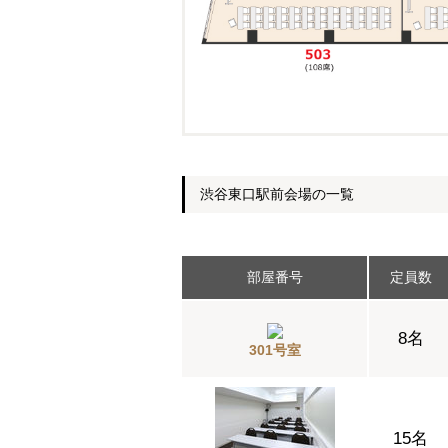
渋谷東口駅前会場の一覧
部屋番号
定員数
8名
301号室
15名