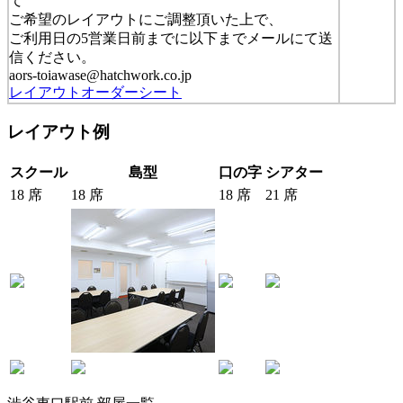
て
ご希望のレイアウトにご調整頂いた上で、
ご利用日の5営業日前までに以下までメールにて送
信ください。
aors-toiawase@hatchwork.co.jp
レイアウトオーダーシート
レイアウト例
スクール
島型
口の字
シアター
18 席
18 席
18 席
21 席