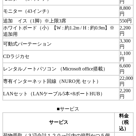
円
8,800
モニター（43インチ）
円
追加 イス（1脚）※上限3席
550円
ホワイトボード（小）【W : 約1.2m / H : 約0.9m】※
2,200
円
追加用
3,300
可動式パーテーション
円
1,100
CDラジカセ
円
6,600
レンタルノートパソコン （Microsoft office搭載）
円
22,000
専有インターネット回線（NURO光 セット）
円
2,200
LANセット（LANケーブル5本+8ポートHUB）
円
■サービス
料金
サービス
（税
込）
荷物受取（３辺合計１２０㎝以内の箱型かつ５個