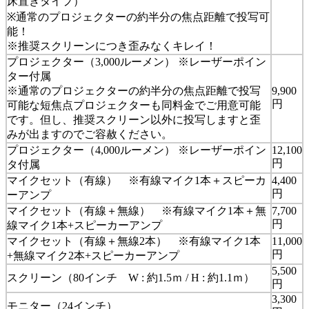
床置きタイプ）
※通常のプロジェクターの約半分の焦点距離で投写可
能！
※推奨スクリーンにつき歪みなくキレイ！
プロジェクター（3,000ルーメン） ※レーザーポイン
ター付属
※通常のプロジェクターの約半分の焦点距離で投写
9,900
円
可能な短焦点プロジェクターも同料金でご用意可能
です。但し、推奨スクリーン以外に投写しますと歪
みが出ますのでご容赦ください。
プロジェクター（4,000ルーメン） ※レーザーポイン
12,100
円
タ付属
マイクセット（有線） ※有線マイク1本＋スピーカ
4,400
円
ーアンプ
マイクセット（有線＋無線） ※有線マイク1本＋無
7,700
円
線マイク1本+スピーカーアンプ
マイクセット（有線＋無線2本） ※有線マイク1本
11,000
円
+無線マイク2本+スピーカーアンプ
5,500
スクリーン（80インチ W : 約1.5ｍ / H : 約1.1ｍ）
円
3,300
モニター（24インチ）