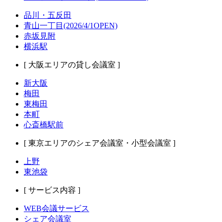
品川・五反田
青山一丁目(2026/4/1OPEN)
赤坂見附
横浜駅
[ 大阪エリアの貸し会議室 ]
新大阪
梅田
東梅田
本町
心斎橋駅前
[ 東京エリアのシェア会議室・小型会議室 ]
上野
東池袋
[ サービス内容 ]
WEB会議サービス
シェア会議室