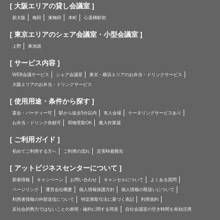
[ 大阪エリアの貸し会議室 ]
新大阪
梅田
東梅田
本町
心斎橋駅前
[ 東京エリアのシェア会議室・小型会議室 ]
上野
東池袋
[ サービス内容 ]
WEB会議サービス
シェア会議室
東京・横浜エリアのお弁当・ドリンクサービス
大阪エリアのお弁当・ドリンクサービス
[ 使用用途・条件から探す ]
宴会・パーティー可
駅から徒歩5分以内
有人会場
ケータリングサービスあり
お弁当・ドリンク依頼可
荷物受取OK
搬入作業届
[ ご利用ガイド ]
初めてご利用する方へ
ご利用の流れ
災害時避難先
[ アットビジネスセンターについて ]
新着情報
キャンペーン
お問い合わせ
キャンセルについて
よくある質問
ページリンク
運営会社概要
個人情報保護方針
個人情報の取扱いについて
利用者情報の外部送信について
特定商取引法に基づく表記
利用規約
反社会的勢力ではないことの表明・確約に関する同意
自社会議室の空き時間を有効活用