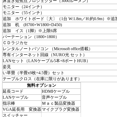
床置き短焦点プロジェクター（3000ルーメン）
モニター（24インチ）
モニター（55インチ）
追加 ホワイトボード〔大〕（1台 W:1.8m／H:約0.9m）※追
追加 机 (H700×W1800×D450)
追加 イス（1脚）※上限6席
パーテーション（1800×1800）
ＣＤラジカセ
レンタルノートパソコン （Microsoft office搭載）
専有インターネット回線（NURO光 セット）
LANセット（LANケーブル5本+8ポートHUB）
姿見
い草畳（半畳x9枚=4.5畳）セット
テーブルクロス（在庫に限りがあります）
無料オプション
延長コード
HDMIケーブル
LANケーブル
音声ケーブル
指示棒
Ｍａｃ製品変換器
VGA延長用 変換器
マイクプラグ変換器
スイッチャー