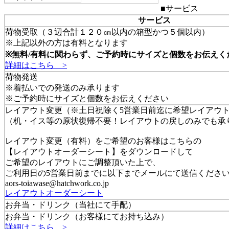
■サービス
サービス
荷物受取（３辺合計１２０㎝以内の箱型かつ５個以内）
※上記以外の方は有料となります
※無料/有料に関わらず、ご予約時にサイズと個数をお伝えく
詳細はこちら >
荷物発送
※着払いでの発送のみ承ります
※ご予約時にサイズと個数をお伝えください
レイアウト変更（※
土日祝除く5営業日前迄
に希望レイアウ
（机・イス等の原状復帰不要！レイアウトの戻しのみでも承
レイアウト変更（有料）をご希望のお客様はこちらの
【レイアウトオーダーシート】をダウンロードして
ご希望のレイアウトにご調整頂いた上で、
ご利用日の5営業日前までに以下までメールにて送信くださ
aors-toiawase@hatchwork.co.jp
レイアウトオーダーシート
お弁当・ドリンク（当社にて手配）
お弁当・ドリンク（お客様にてお持ち込み）
詳細はこちら >