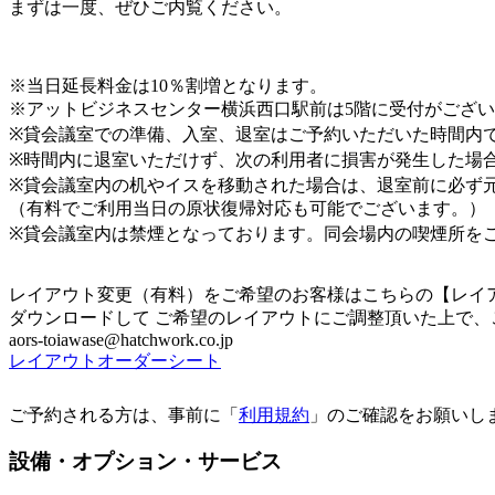
まずは一度、ぜひご内覧ください。
※当日延長料金は10％割増となります。
※アットビジネスセンター横浜西口駅前は5階に受付がござ
※貸会議室での準備、入室、退室はご予約いただいた時間内
※時間内に退室いただけず、次の利用者に損害が発生した場
※貸会議室内の机やイスを移動された場合は、退室前に必ず
（有料でご利用当日の原状復帰対応も可能でございます。）
※貸会議室内は禁煙となっております。同会場内の喫煙所を
レイアウト変更（有料）をご希望のお客様はこちらの【レイ
ダウンロードして ご希望のレイアウトにご調整頂いた上で、
aors-toiawase@hatchwork.co.jp
レイアウトオーダーシート
ご予約される方は、事前に「
利用規約
」のご確認をお願いし
設備・オプション・サービス