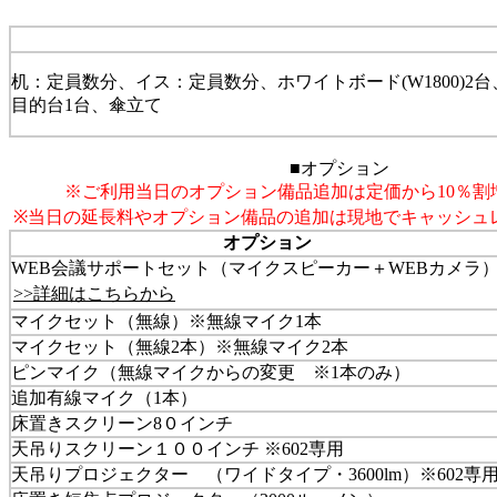
机：定員数分、イス：定員数分、ホワイトボード(W1800)
目的台1台、傘立て
■オプション
※ご利用当日のオプション備品追加は定価から10％割
※当日の延長料やオプション備品の追加は現地でキャッシュ
オプション
WEB会議サポートセット（マイクスピーカー＋WEBカメラ
>>詳細はこちらから
マイクセット（無線）※無線マイク1本
マイクセット（無線2本）※無線マイク2本
ピンマイク（無線マイクからの変更 ※1本のみ）
追加有線マイク（1本）
床置きスクリーン8０インチ
天吊りスクリーン１００インチ ※602専用
天吊りプロジェクター （ワイドタイプ・3600lm）※602専