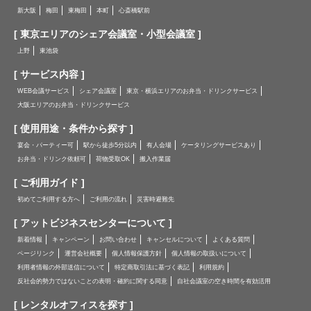
新大阪
梅田
東梅田
本町
心斎橋駅前
[ 東京エリアのシェア会議室・小型会議室 ]
上野
東池袋
[ サービス内容 ]
WEB会議サービス
シェア会議室
東京・横浜エリアのお弁当・ドリンクサービス
大阪エリアのお弁当・ドリンクサービス
[ 使用用途・条件から探す ]
宴会・パーティー可
駅から徒歩5分以内
有人会場
ケータリングサービスあり
お弁当・ドリンク依頼可
荷物受取OK
搬入作業届
[ ご利用ガイド ]
初めてご利用する方へ
ご利用の流れ
災害時避難先
[ アットビジネスセンターについて ]
新着情報
キャンペーン
お問い合わせ
キャンセルについて
よくある質問
ページリンク
運営会社概要
個人情報保護方針
個人情報の取扱いについて
利用者情報の外部送信について
特定商取引法に基づく表記
利用規約
反社会的勢力ではないことの表明・確約に関する同意
自社会議室の空き時間を有効活用
[ レンタルオフィスを探す ]