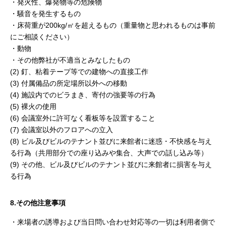
・発火性、爆発物等の危険物
・騒音を発生するもの
・床荷重が200kg/㎡を超えるもの（重量物と思われるものは事前
にご相談ください）
・動物
・その他弊社が不適当とみなしたもの
(2) 釘、粘着テープ等での建物への直接工作
(3) 付属備品の所定場所以外への移動
(4) 施設内でのビラまき、寄付の強要等の行為
(5) 裸火の使用
(6) 会議室外に許可なく看板等を設置すること
(7) 会議室以外のフロアへの立入
(8) ビル及びビルのテナント並びに来館者に迷惑・不快感を与え
る行為（共用部分での座り込みや集合、大声での話し込み等）
(9) その他、ビル及びビルのテナント並びに来館者に損害を与え
る行為
8.その他注意事項
・来場者の誘導および当日問い合わせ対応等の一切は利用者側で