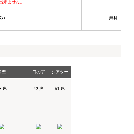
出来ません。
み）
無料
島型
口の字
シアター
8 席
42 席
51 席