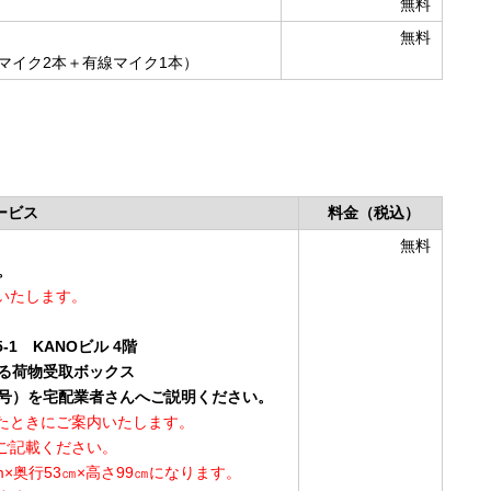
無料
無料
マイク2本＋有線マイク1本）
ービス
料金（税込）
無料
。
いたします。
-1 KANOビル 4階
る荷物受取ボックス
番号）を宅配業者さんへご説明ください。
たときにご案内いたします。
ご記載ください。
×奥行53㎝×高さ99㎝になります。