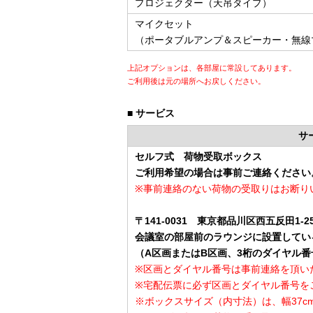
プロジェクター（天吊タイプ）
マイクセット
（ポータブルアンプ＆スピーカー・無線
上記オプションは、各部屋に常設してあります。
ご利用後は元の場所へお戻しください。
■ サービス
サ
セルフ式 荷物受取ボックス
ご利用希望の場合は事前ご連絡ください
※事前連絡のない荷物の受取りはお断り
〒141-0031 東京都品川区西五反田1-25
会議室の部屋前のラウンジに設置してい
（A区画またはB区画、3桁のダイヤル
※区画とダイヤル番号は事前連絡を頂い
※宅配伝票に必ず区画とダイヤル番号を
※ボックスサイズ（内寸法）は、幅37cm