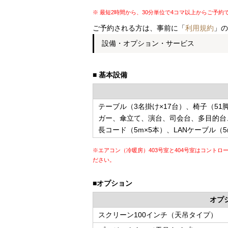
※ 最短2時間から、30分単位で4コマ以上からご予約
ご予約される方は、事前に「
利用規約
」の
設備・オプション・サービス
■ 基本設備
テーブル（3名掛け×17台）、椅子（5
ガー、傘立て、演台、司会台、多目的台
長コード（5m×5本）、LANケーブル（5
※エアコン（冷暖房）403号室と404号室はコント
ださい。
■オプション
オプ
スクリーン100インチ（天吊タイプ）