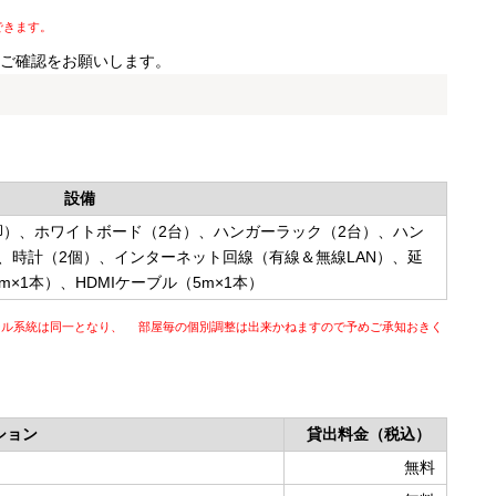
できます。
ご確認をお願いします。
設備
1脚）、ホワイトボード（2台）、ハンガーラック（2台）、ハン
、時計（2個）、インターネット回線（有線＆無線LAN）、延
m×1本）、HDMIケーブル（5m×1本）
ロール系統は同一となり、 部屋毎の個別調整は出来かねますので予めご承知おきく
ション
貸出料金（税込）
無料