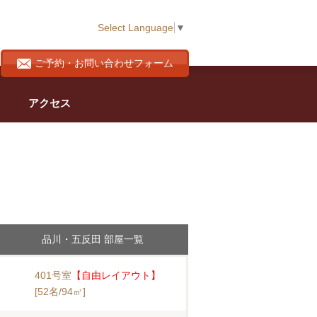
Select Language
▼
ご予約・お問い合わせフォーム
アクセス
品川・五反田 部屋一覧
401号室
【自由レイアウト】
[52名/94㎡]