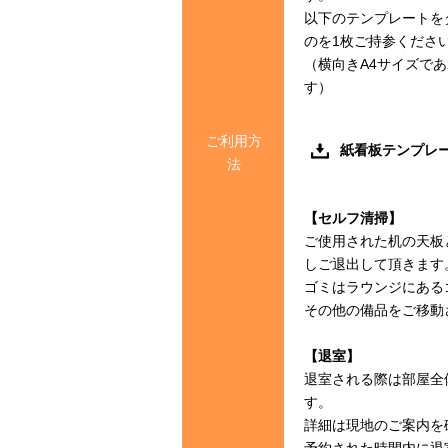
以下のテンプレートを
のを1枚ご持参くださ
（横向きA4サイズで
す）
ご利用方
紙看板テンプレ
法
【セルフ清掃】
ご使用された机の天板
しご退出して頂きます
ゴミはラウンジにある
その他の備品をご移動
【退室】
退室される際は部屋全
す。
詳細は現地のご案内を