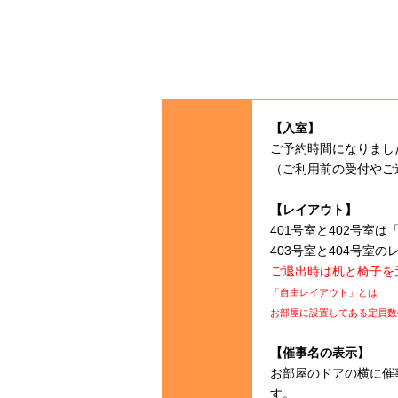
【入室】
ご予約時間になりまし
（ご利用前の受付やご
【レイアウト】
401号室と402号室
403号室と404号室
ご退出時は机と椅子を
「自由レイアウト」とは
お部屋に設置してある定員数
【催事名の表示】
お部屋のドアの横に催
す。