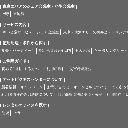
[ 東京エリアのシェア会議室・小型会議室 ]
上野
東池袋
[ サービス内容 ]
WEB会議サービス
シェア会議室
東京・横浜エリアのお弁当・ドリンク
[ 使用用途・条件から探す ]
宴会・パーティー可
駅から徒歩5分以内
有人会場
ケータリングサービ
[ ご利用ガイド ]
初めてご利用する方へ
ご利用の流れ
災害時避難先
[ アットビジネスセンターについて ]
新着情報
キャンペーン
お問い合わせ
キャンセルについて
よくある
利用者情報の外部送信について
特定商取引法に基づく表記
利用規約
[ レンタルオフィスを探す ]
池袋
上野