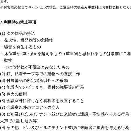
ます。
※お客様の都合でキャンセルの場合、ご返金時の振込み手数料はお客様負担となり
7.利用時の禁止事項
(1) 次の物品の持込
・発火性、爆発物等の危険物
・騒音を発生するもの
・床荷重が200kg/㎡を超えるもの（重量物と思われるものは事前にご
・動物
・その他弊社が不適当とみなしたもの
(2) 釘、粘着テープ等での建物への直接工作
(3) 付属備品の所定場所以外への移動
(4) 施設内でのビラまき、寄付の強要等の行為
(5) 裸火の使用
(6) 会議室外に許可なく看板等を設置すること
(7) 会議室以外のフロアへの立入
(8) ビル及びビルのテナント並びに来館者に迷惑・不快感を与える行
大声での話し込み等）
(9) その他、ビル及びビルのテナント並びに来館者に損害を与える行為