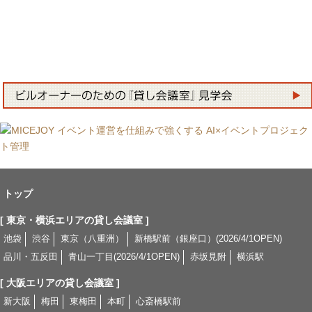
トップ
[ 東京・横浜エリアの貸し会議室 ]
池袋
渋谷
東京（八重洲）
新橋駅前（銀座口）(2026/4/1OPEN)
品川・五反田
青山一丁目(2026/4/1OPEN)
赤坂見附
横浜駅
[ 大阪エリアの貸し会議室 ]
新大阪
梅田
東梅田
本町
心斎橋駅前