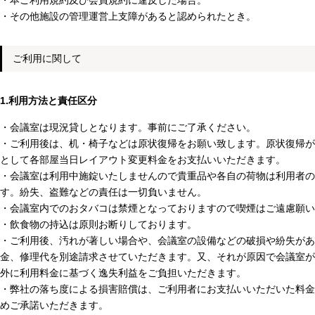
・本ご利用規約及び会員規約に違反した場合。
・その他施設の管理運営上支障があると認められたとき。
ご利用に関して
1.利用方法と責任区分
・会議室は現況貸しとなります。事前にご了承ください。
・ご利用後は、机・椅子などは原状復帰をお願い致します。原状復帰が
として各部屋当日レイアウト変更料金をお支払いいただきます。
・会議室は利用中施錠いたしませんので貴重品や各自の荷物は利用者の
す。紛失、盗難などの責任は一切負いません。
・会議室内でのおタバコは禁煙となっておりますので喫煙はご遠慮願い
・飲食物の持込は原則お断りしております。
・ご利用後、汚れが著しい場合や、会議室の設備などの破損や紛失があ
金、修理代を別途請求させていただきます。又、それが原因で会議室が
外に利用料金に基づく逸失利益をご負担いただきます。
・弊社の落ち度による損害賠償は、ご利用者にお支払いいただいた料金
めご承諾いただきます。