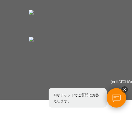
(c) HATCHWOR
AIがチャットでご質問にお答
えします。